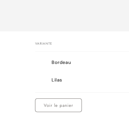
VARIANTE
Votre
Bordeau
panier
Lilas
Chargement
en
Voir le panier
cours...