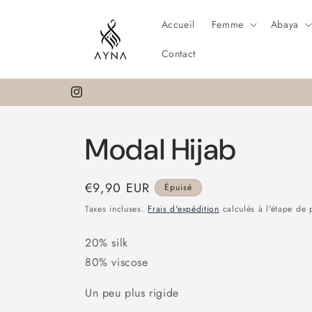
et
passer
Accueil
Femme
Abaya
au
contenu
Contact
Instagram
Modal Hijab
Prix
€9,90 EUR
Épuisé
habituel
Taxes incluses.
Frais d'expédition
calculés à l'étape de 
20% silk
80% viscose
Un peu plus rigide