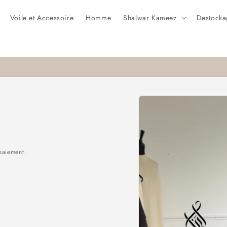
Voile et Accessoire
Homme
Shalwar Kameez
Destocka
Passer aux
informations
produits
paiement.