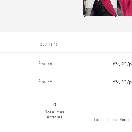
fenêtre
modale
QUANTITÉ
Quantité
Épuisé
€9,90/p
Quantité
Épuisé
€9,90/p
0
Total des
articles
Taxes incluses. Réduct