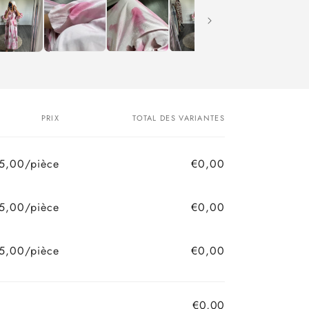
PRIX
TOTAL DES VARIANTES
5,00/pièce
€0,00
Prix
Prix
habituel
promotionnel
5,00/pièce
€0,00
Prix
Prix
habituel
promotionnel
5,00/pièce
€0,00
Prix
Prix
habituel
promotionnel
€0,00