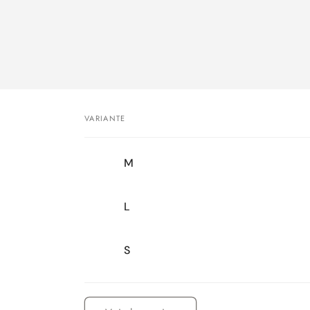
VARIANTE
Votre
M
panier
L
S
Chargement
en