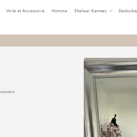
Voile et Accessoire
Homme
Shalwar Kameez
Destocka
Passer aux
informations
produits
paiement.