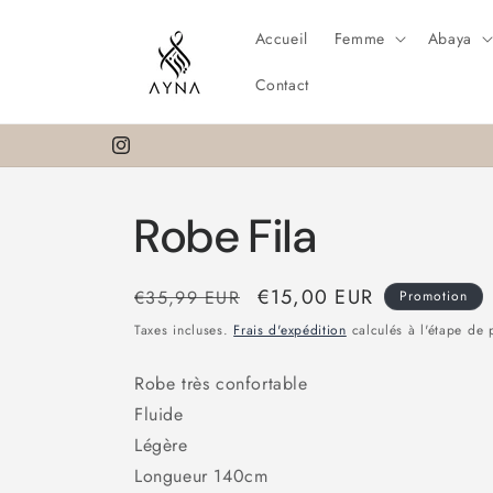
et
passer
Accueil
Femme
Abaya
au
contenu
Contact
Instagram
Robe Fila
Prix
Prix
€15,00 EUR
€35,99 EUR
Promotion
habituel
promotionnel
Taxes incluses.
Frais d'expédition
calculés à l'étape de 
Robe très confortable
Fluide
Légère
Longueur 140cm